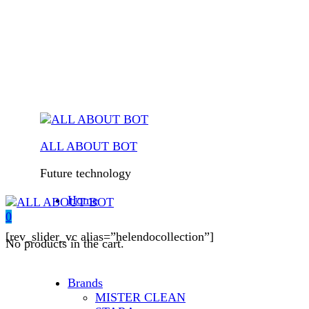
ALL ABOUT BOT
Future technology
Home
0
[rev_slider_vc alias=”helendocollection”]
No products in the cart.
Brands
MISTER CLEAN