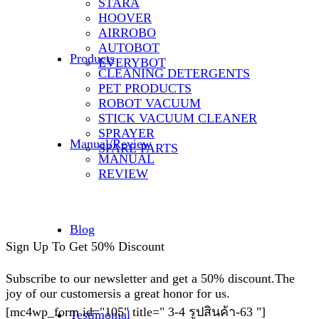
STARA
HOOVER
AIRROBO
AUTOBOT
Products
EVERYBOT
CLEANING DETERGENTS
PET PRODUCTS
ROBOT VACUUM
STICK VACUUM CLEANER
SPRAYER
Manual/Review
SPARE PARTS
MANUAL
REVIEW
Blog
Sign Up To Get 50% Discount
Subscribe to our newsletter and get a 50% discount.The
joy of our customersis a great honor for us.
[mc4wp_form id="105" title=" 3-4 รูปสินค้า-63 "]
Testimonial