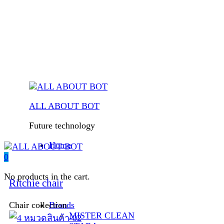
ALL ABOUT BOT
Future technology
Home
0
No products in the cart.
Ritchie chair
Brands
Chair collection
MISTER CLEAN