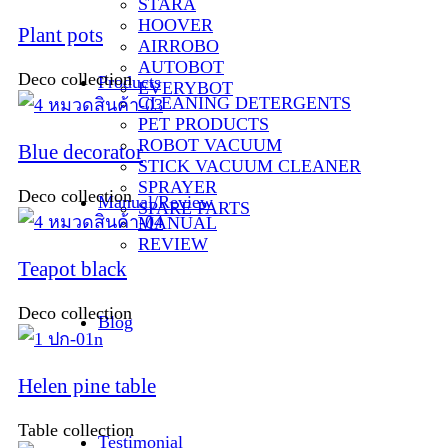
STARA
HOOVER
Plant pots
AIRROBO
AUTOBOT
Deco collection
Products
EVERYBOT
CLEANING DETERGENTS
PET PRODUCTS
ROBOT VACUUM
Blue decorator
STICK VACUUM CLEANER
SPRAYER
Deco collection
Manual/Review
SPARE PARTS
MANUAL
REVIEW
Teapot black
Deco collection
Blog
Helen pine table
Table collection
Testimonial