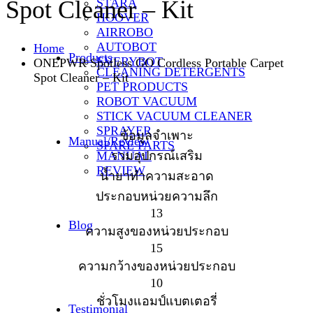
STARA
Spot Cleaner – Kit
HOOVER
AIRROBO
AUTOBOT
Home
Products
EVERYBOT
ONEPWR Spotless GO Cordless Portable Carpet
CLEANING DETERGENTS
Spot Cleaner – Kit
PET PRODUCTS
ROBOT VACUUM
STICK VACUUM CLEANER
SPRAYER
ข้อมูลจำเพาะ
Manual/Review
SPARE PARTS
MANUAL
รวมอุปกรณ์เสริม
REVIEW
น้ำยาทำความสะอาด
ประกอบหน่วยความลึก
13
Blog
ความสูงของหน่วยประกอบ
15
ความกว้างของหน่วยประกอบ
10
ชั่วโมงแอมป์แบตเตอรี่
Testimonial