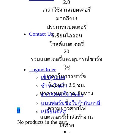
2.0
เวลาใช้งานแบตเตอรี่
มากถึง13
ประเภทแบตเตอรี่
Contact Us
ลิเธียมไอออน
โวลต์แบตเตอรี่
20
รวมแบตเตอรี่และอุปกรณ์ชาร์จ
ใช่
Login/Order
เวลาในการชาร์จ
เข้าสู่ระบบ
น้อยกว่า 3.5 ชม.
ชำระสินค้า
ทำความสะอาดเส้นทาง
ตรวจสอบใบ Order
4
แบบฟอร์มขอใบกำกับภาษี
ความยาวสายไฟ
0
เปลี่ยนรหัส
แบตเตอรรี่กำลังทำงาน
No products in the cart.
ไร้สาย