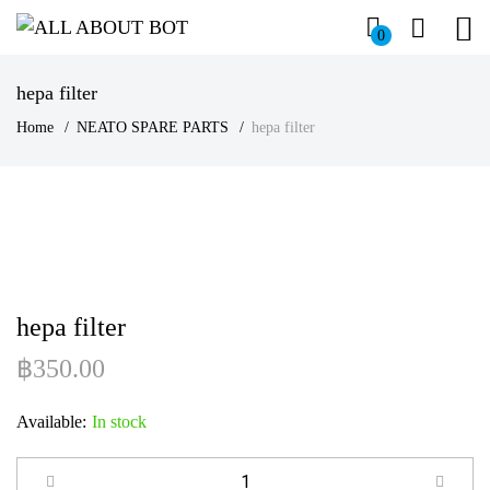
0
hepa filter
Home
NEATO SPARE PARTS
hepa filter
hepa filter
฿
350.00
Available:
In stock
Quantity