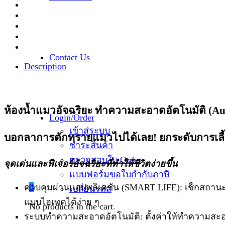
Contact Us
Description
ห้องน้ำแมวอัจฉริยะ ทำความสะอาดอัตโนมัติ (Auto
Login/Order
เข้าสู่ระบบ
บอกลาการตักทรายแมวไปได้เลย! ยกระดับการเลี้ย
ชำระสินค้า
ตรวจสอบใบ Order
จุดเด่นและฟีเจอร์อัจฉริยะที่ทำให้ชีวิตง่ายขึ้น
แบบฟอร์มขอใบกำกับภาษี
0
ควบคุมผ่านแอปพลิเคชัน (SMART LIFE): เช็กสถานะก
เปลี่ยนรหัส
แบบไฮเทคได้ง่าย ๆ
No products in the cart.
ระบบทำความสะอาดอัตโนมัติ: ตั้งค่าให้ทำความสะอาด