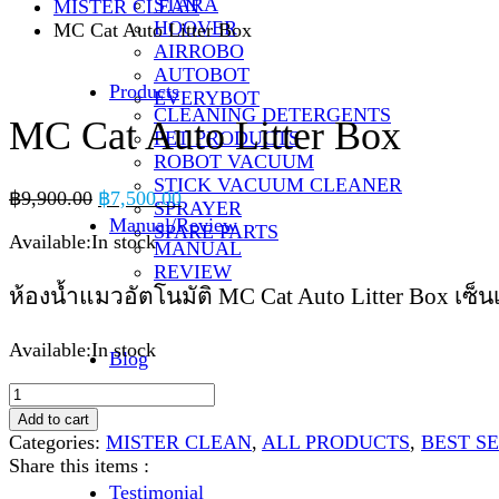
STARA
MISTER CLEAN
HOOVER
MC Cat Auto Litter Box
AIRROBO
AUTOBOT
Products
EVERYBOT
CLEANING DETERGENTS
MC Cat Auto Litter Box
PET PRODUCTS
ROBOT VACUUM
STICK VACUUM CLEANER
Original
Current
฿
9,900.00
฿
7,500.00
SPRAYER
price
price
Manual/Review
SPARE PARTS
Available:
In stock
was:
is:
MANUAL
฿9,900.00.
฿7,500.00.
REVIEW
ห้องน้ำแมวอัตโนมัติ MC Cat Auto Litter Box เซ
Available:
In stock
Blog
Quantity
Add to cart
Categories:
MISTER CLEAN
,
ALL PRODUCTS
,
BEST S
Share this items :
Testimonial